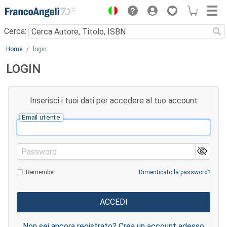
Menu
Cerca:
Main content
Home
login
LOGIN
Inserisci i tuoi dati per accedere al tuo account
Email utente
Password
Remember
Dimenticato la password?
Non sei ancora registrato? Crea un account adesso