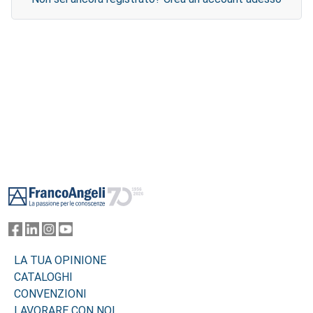
Footer
LA TUA OPINIONE
CATALOGHI
CONVENZIONI
LAVORARE CON NOI