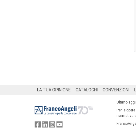
Footer
LA TUA OPINIONE
CATALOGHI
CONVENZIONI
Ultimo agg
Per le opere
normativa su
FrancoAngel