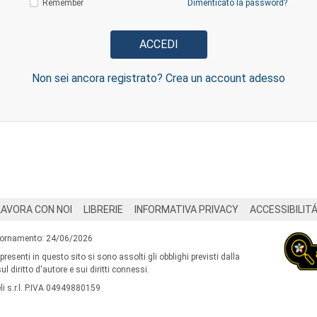
Remember
Dimenticato la password?
Non sei ancora registrato? Crea un account adesso
LAVORA CON NOI
LIBRERIE
INFORMATIVA PRIVACY
ACCESSIBILIT
iornamento: 24/06/2026
 presenti in questo sito si sono assolti gli obblighi previsti dalla
l diritto d'autore e sui diritti connessi.
i s.r.l. P.IVA 04949880159