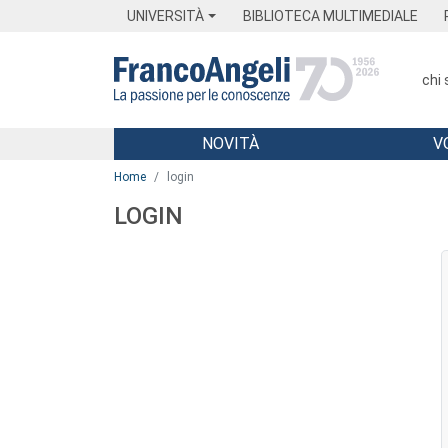
Menu
Main content
Footer
Menu
UNIVERSITÀ
BIBLIOTECA MULTIMEDIALE
chi
NOVITÀ
V
Main content
Home
login
LOGIN