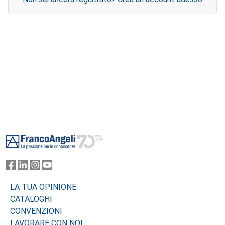
Footer
LA TUA OPINIONE
CATALOGHI
CONVENZIONI
LAVORARE CON NOI