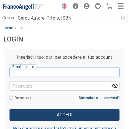
Menu
Cerca:
Main content
Home
login
LOGIN
Inserisci i tuoi dati per accedere al tuo account
Email utente
Password
Remember
Dimenticato la password?
Non sei ancora registrato? Crea un account adesso