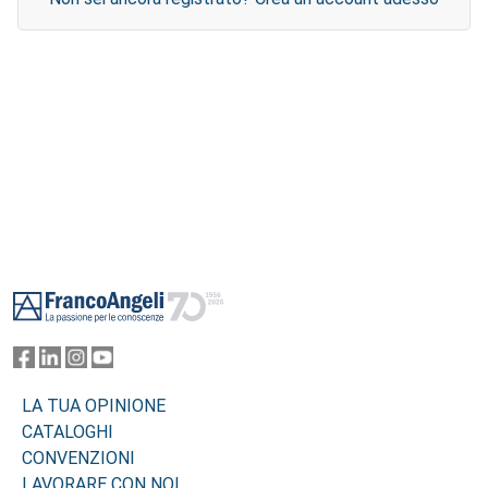
Footer
LA TUA OPINIONE
CATALOGHI
CONVENZIONI
LAVORARE CON NOI