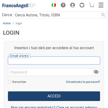
Menu
Cerca:
Main content
Home
login
LOGIN
Inserisci i tuoi dati per accedere al tuo account
Email utente
Password
Remember
Dimenticato la password?
Non sei ancora registrato? Crea un account adesso