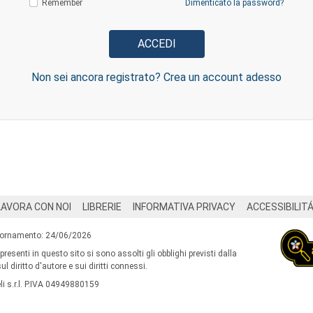
Remember
Dimenticato la password?
Non sei ancora registrato? Crea un account adesso
LAVORA CON NOI
LIBRERIE
INFORMATIVA PRIVACY
ACCESSIBILIT
iornamento: 24/06/2026
 presenti in questo sito si sono assolti gli obblighi previsti dalla
l diritto d'autore e sui diritti connessi.
i s.r.l. P.IVA 04949880159