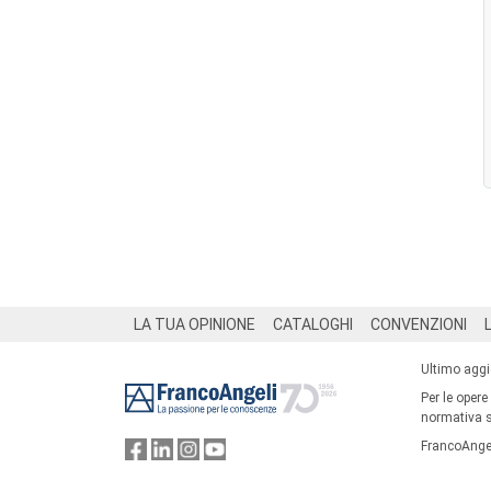
Footer
LA TUA OPINIONE
CATALOGHI
CONVENZIONI
Ultimo agg
Per le opere
normativa su
FrancoAngel