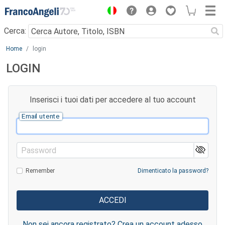
Menu
Cerca:
Main content
Home
login
LOGIN
Inserisci i tuoi dati per accedere al tuo account
Email utente
Password
Remember
Dimenticato la password?
Non sei ancora registrato? Crea un account adesso