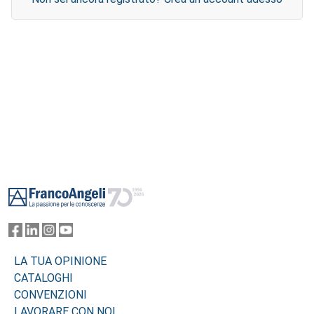
Footer
LA TUA OPINIONE
CATALOGHI
CONVENZIONI
LAVORARE CON NOI