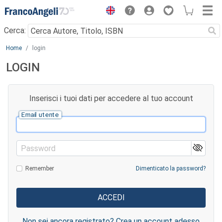
Menu
Cerca:
Main content
Home
login
LOGIN
Inserisci i tuoi dati per accedere al tuo account
Email utente
Password
Remember
Dimenticato la password?
Non sei ancora registrato? Crea un account adesso