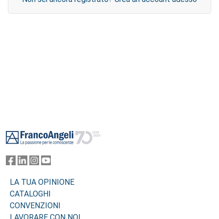
Footer
LA TUA OPINIONE
CATALOGHI
CONVENZIONI
LAVORARE CON NOI