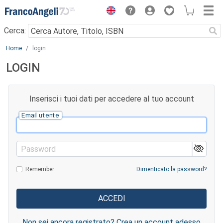
Menu
Cerca:
Main content
Home
login
LOGIN
Inserisci i tuoi dati per accedere al tuo account
Email utente
Password
Remember
Dimenticato la password?
Non sei ancora registrato? Crea un account adesso