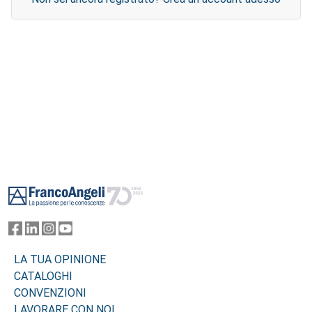
Footer
LA TUA OPINIONE
CATALOGHI
CONVENZIONI
LAVORARE CON NOI