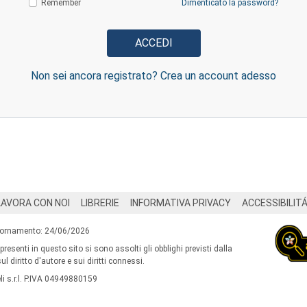
Remember
Dimenticato la password?
Non sei ancora registrato? Crea un account adesso
LAVORA CON NOI
LIBRERIE
INFORMATIVA PRIVACY
ACCESSIBILIT
iornamento: 24/06/2026
 presenti in questo sito si sono assolti gli obblighi previsti dalla
l diritto d'autore e sui diritti connessi.
i s.r.l. P.IVA 04949880159