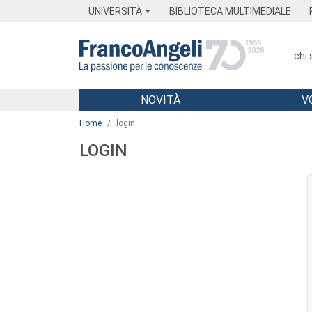
Menu
Main content
Footer
Menu
UNIVERSITÀ
BIBLIOTECA MULTIMEDIALE
chi
NOVITÀ
V
Main content
Home
login
LOGIN