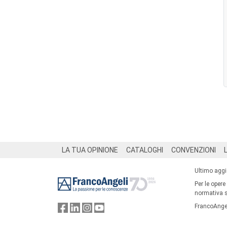
Footer
LA TUA OPINIONE
CATALOGHI
CONVENZIONI
Ultimo agg
Per le opere
normativa su
FrancoAngel