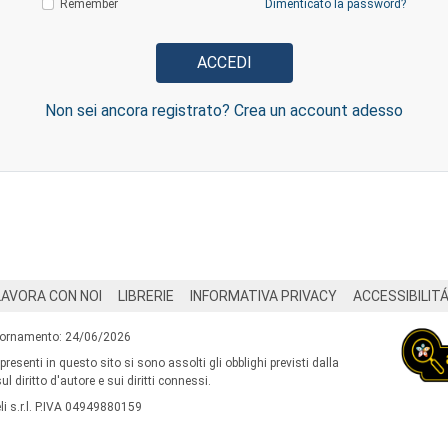
Remember
Dimenticato la password?
Non sei ancora registrato? Crea un account adesso
LAVORA CON NOI
LIBRERIE
INFORMATIVA PRIVACY
ACCESSIBILIT
iornamento: 24/06/2026
 presenti in questo sito si sono assolti gli obblighi previsti dalla
l diritto d'autore e sui diritti connessi.
i s.r.l. P.IVA 04949880159