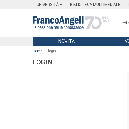
Menu
Main content
Footer
Menu
UNIVERSITÀ
BIBLIOTECA MULTIMEDIALE
chi
NOVITÀ
V
Main content
Home
login
LOGIN