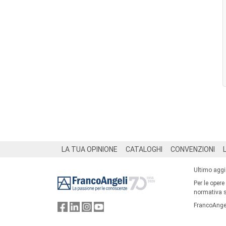
Footer
LA TUA OPINIONE
CATALOGHI
CONVENZIONI
Ultimo agg
Per le opere
normativa su
FrancoAngel