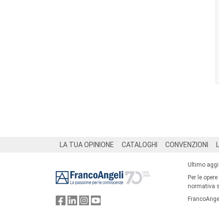
Footer
LA TUA OPINIONE
CATALOGHI
CONVENZIONI
Ultimo agg
Per le opere
normativa su
FrancoAngel