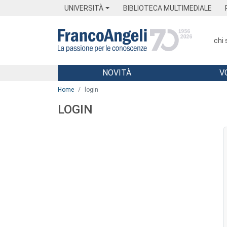
Menu
Main content
Footer
Menu
UNIVERSITÀ
BIBLIOTECA MULTIMEDIALE
chi
NOVITÀ
V
Main content
Home
login
LOGIN