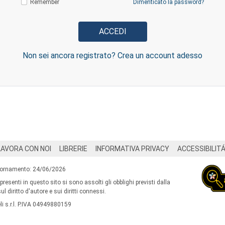
Remember
Dimenticato la password?
Non sei ancora registrato? Crea un account adesso
LAVORA CON NOI
LIBRERIE
INFORMATIVA PRIVACY
ACCESSIBILIT
iornamento: 24/06/2026
 presenti in questo sito si sono assolti gli obblighi previsti dalla
l diritto d'autore e sui diritti connessi.
i s.r.l. P.IVA 04949880159