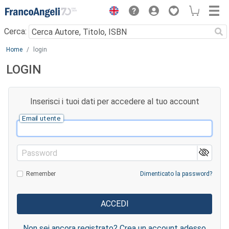
Menu
Cerca:
Main content
Home
login
LOGIN
Inserisci i tuoi dati per accedere al tuo account
Email utente
Password
Remember
Dimenticato la password?
Non sei ancora registrato? Crea un account adesso