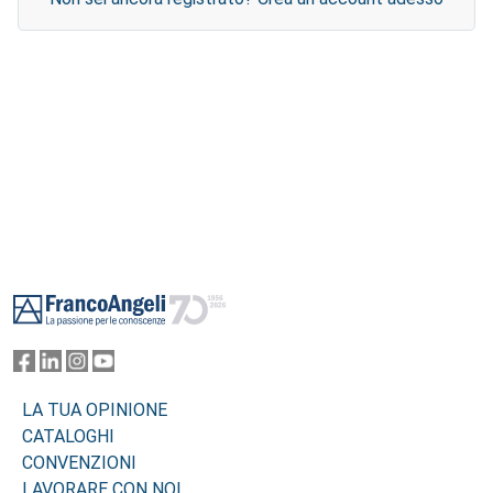
Footer
LA TUA OPINIONE
CATALOGHI
CONVENZIONI
LAVORARE CON NOI