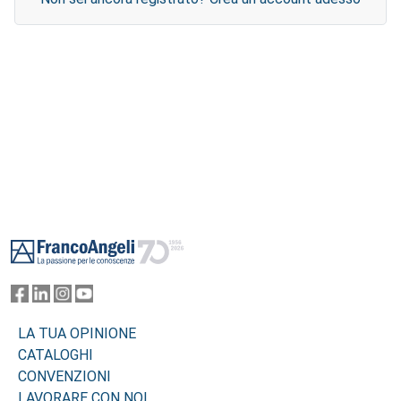
Footer
LA TUA OPINIONE
CATALOGHI
CONVENZIONI
LAVORARE CON NOI