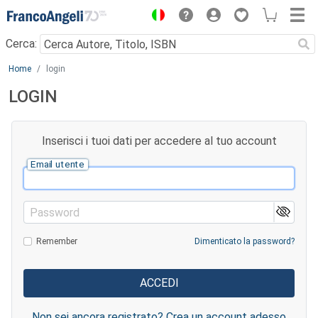
Menu
Cerca:
Main content
Home
login
LOGIN
Inserisci i tuoi dati per accedere al tuo account
Email utente
Password
Remember
Dimenticato la password?
Non sei ancora registrato? Crea un account adesso