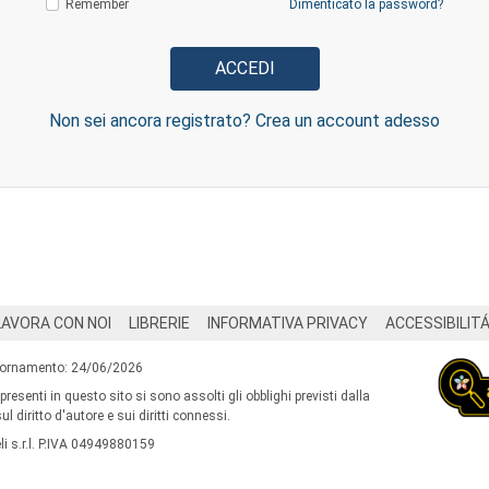
Remember
Dimenticato la password?
Non sei ancora registrato? Crea un account adesso
LAVORA CON NOI
LIBRERIE
INFORMATIVA PRIVACY
ACCESSIBILIT
iornamento: 24/06/2026
 presenti in questo sito si sono assolti gli obblighi previsti dalla
l diritto d'autore e sui diritti connessi.
i s.r.l. P.IVA 04949880159