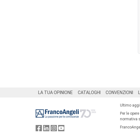
Footer
LA TUA OPINIONE
CATALOGHI
CONVENZIONI
Ultimo agg
Per le opere
normativa su
FrancoAngel