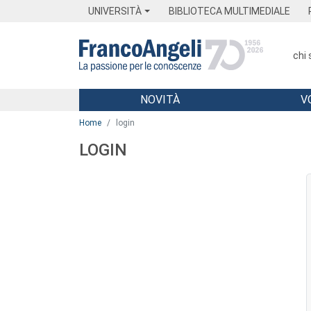
Menu
Main content
Footer
Menu
UNIVERSITÀ
BIBLIOTECA MULTIMEDIALE
chi
NOVITÀ
V
Main content
Home
login
LOGIN