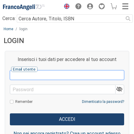
Menu
Cerca:
Main content
Home
login
LOGIN
Inserisci i tuoi dati per accedere al tuo account
Email utente
Password
Remember
Dimenticato la password?
Non sei ancora registrato? Crea un account adesso