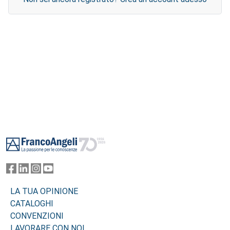
Footer
LA TUA OPINIONE
CATALOGHI
CONVENZIONI
LAVORARE CON NOI