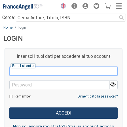
Menu
Cerca:
Main content
Home
login
LOGIN
Inserisci i tuoi dati per accedere al tuo account
Email utente
Password
Remember
Dimenticato la password?
Non sei ancora registrato? Crea un account adesso