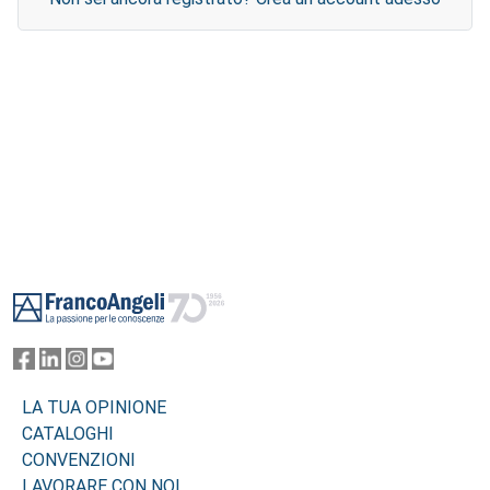
Footer
LA TUA OPINIONE
CATALOGHI
CONVENZIONI
LAVORARE CON NOI