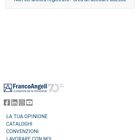
Footer
LA TUA OPINIONE
CATALOGHI
CONVENZIONI
LAVORARE CON NOI