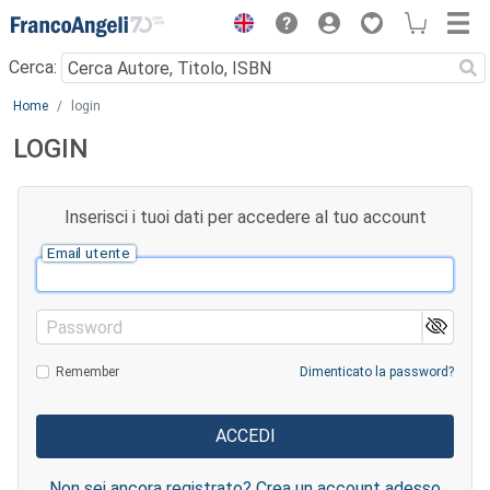
Menu
Cerca:
Main content
Home
login
LOGIN
Inserisci i tuoi dati per accedere al tuo account
Email utente
Password
Remember
Dimenticato la password?
Non sei ancora registrato? Crea un account adesso