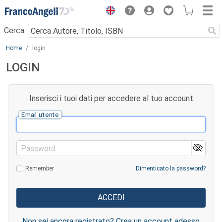
Menu
Cerca:
Main content
Home
login
LOGIN
Inserisci i tuoi dati per accedere al tuo account
Email utente
Password
Remember
Dimenticato la password?
Non sei ancora registrato? Crea un account adesso