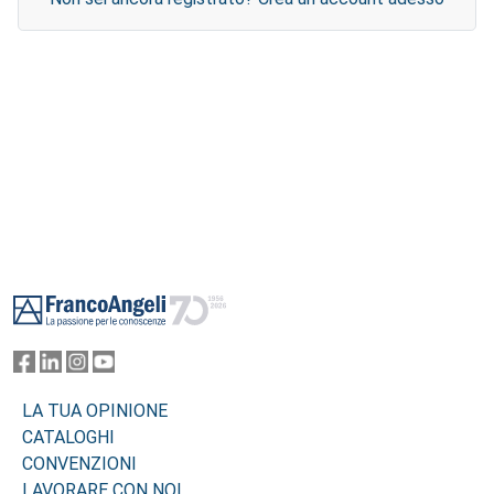
Footer
LA TUA OPINIONE
CATALOGHI
CONVENZIONI
LAVORARE CON NOI