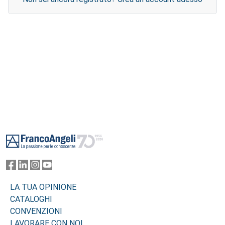
Footer
LA TUA OPINIONE
CATALOGHI
CONVENZIONI
LAVORARE CON NOI