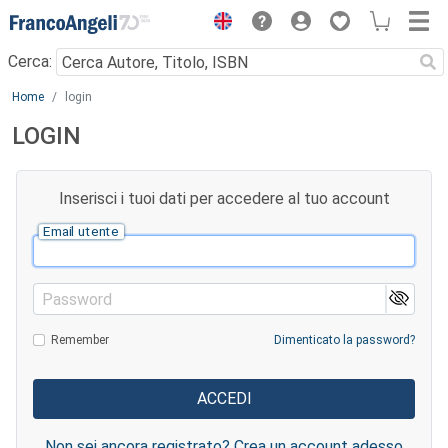
Menu
Cerca:
Main content
Home
login
LOGIN
Inserisci i tuoi dati per accedere al tuo account
Email utente
Password
Remember
Dimenticato la password?
Non sei ancora registrato? Crea un account adesso