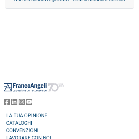
Footer
LA TUA OPINIONE
CATALOGHI
CONVENZIONI
LAVORARE CON NOI