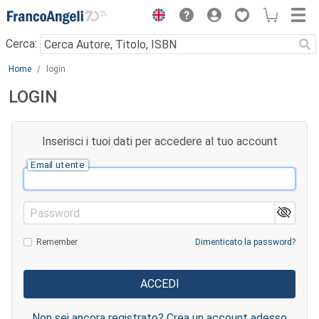
Menu
Cerca:
Main content
Home
login
LOGIN
Inserisci i tuoi dati per accedere al tuo account
Email utente
Password
Remember
Dimenticato la password?
Non sei ancora registrato? Crea un account adesso