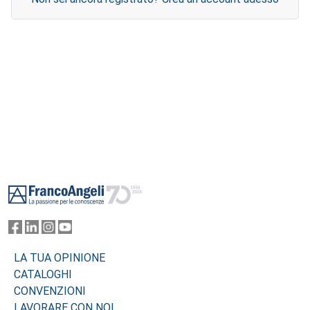
Footer
LA TUA OPINIONE
CATALOGHI
CONVENZIONI
LAVORARE CON NOI