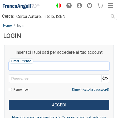
Menu
Cerca:
Main content
Home
login
LOGIN
Inserisci i tuoi dati per accedere al tuo account
Email utente
Password
Remember
Dimenticato la password?
Non sei ancora registrato? Crea un account adesso