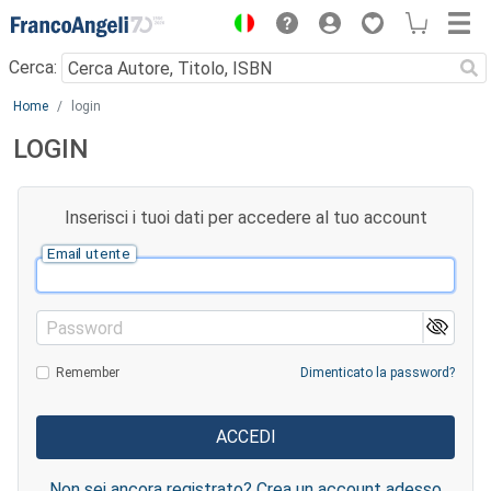
Menu
Cerca:
Main content
Home
login
LOGIN
Inserisci i tuoi dati per accedere al tuo account
Email utente
Password
Remember
Dimenticato la password?
Non sei ancora registrato? Crea un account adesso