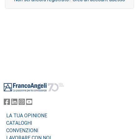
Footer
LA TUA OPINIONE
CATALOGHI
CONVENZIONI
LAVORARE CON NOI