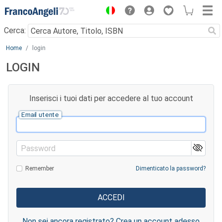
Menu
Cerca:
Main content
Home
login
LOGIN
Inserisci i tuoi dati per accedere al tuo account
Email utente
Password
Remember
Dimenticato la password?
Non sei ancora registrato? Crea un account adesso