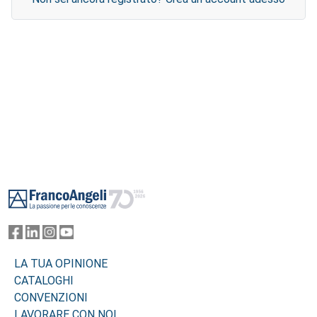
Footer
LA TUA OPINIONE
CATALOGHI
CONVENZIONI
LAVORARE CON NOI