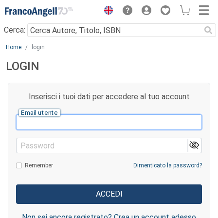
Menu
Cerca:
Main content
Home
login
LOGIN
Inserisci i tuoi dati per accedere al tuo account
Email utente
Password
Remember
Dimenticato la password?
Non sei ancora registrato? Crea un account adesso