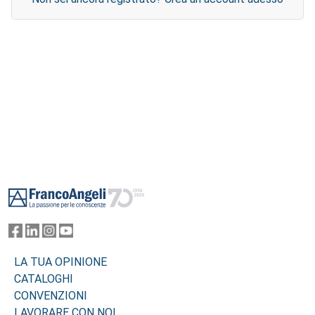
Footer
LA TUA OPINIONE
CATALOGHI
CONVENZIONI
LAVORARE CON NOI