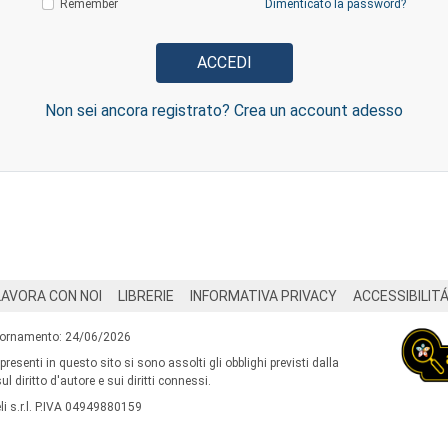
Remember
Dimenticato la password?
Non sei ancora registrato? Crea un account adesso
LAVORA CON NOI
LIBRERIE
INFORMATIVA PRIVACY
ACCESSIBILIT
iornamento: 24/06/2026
 presenti in questo sito si sono assolti gli obblighi previsti dalla
l diritto d'autore e sui diritti connessi.
i s.r.l. P.IVA 04949880159