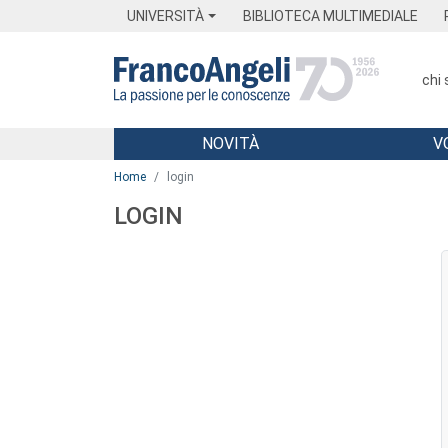
Menu
Main content
Footer
Menu
UNIVERSITÀ
BIBLIOTECA MULTIMEDIALE
chi
NOVITÀ
V
Main content
Home
login
LOGIN