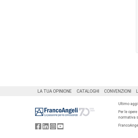
Footer
LA TUA OPINIONE
CATALOGHI
CONVENZIONI
Ultimo agg
Per le opere
normativa su
FrancoAngel