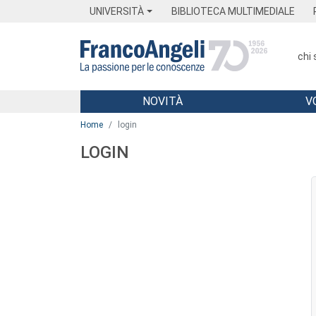
Menu
Main content
Footer
Menu
UNIVERSITÀ
BIBLIOTECA MULTIMEDIALE
chi
NOVITÀ
V
Main content
Home
login
LOGIN