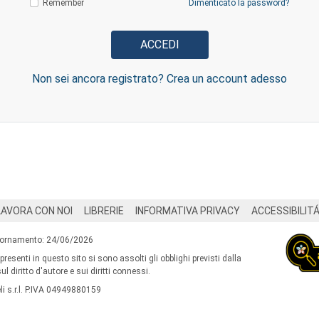
Remember
Dimenticato la password?
Non sei ancora registrato? Crea un account adesso
LAVORA CON NOI
LIBRERIE
INFORMATIVA PRIVACY
ACCESSIBILIT
iornamento: 24/06/2026
 presenti in questo sito si sono assolti gli obblighi previsti dalla
l diritto d'autore e sui diritti connessi.
i s.r.l. P.IVA 04949880159