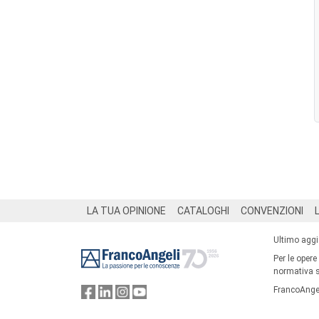
Footer
LA TUA OPINIONE
CATALOGHI
CONVENZIONI
Ultimo agg
Per le opere
normativa su
FrancoAngel