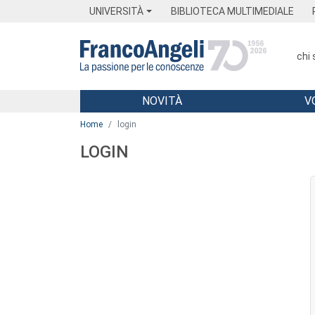
Menu
Main content
Footer
Menu
UNIVERSITÀ
BIBLIOTECA MULTIMEDIALE
chi
NOVITÀ
V
Main content
Home
login
LOGIN