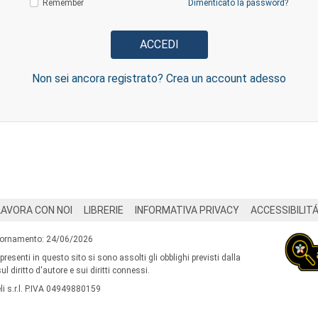
Remember
Dimenticato la password?
Non sei ancora registrato? Crea un account adesso
LAVORA CON NOI
LIBRERIE
INFORMATIVA PRIVACY
ACCESSIBILIT
iornamento: 24/06/2026
 presenti in questo sito si sono assolti gli obblighi previsti dalla
l diritto d'autore e sui diritti connessi.
i s.r.l. P.IVA 04949880159