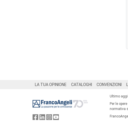
Footer
LA TUA OPINIONE
CATALOGHI
CONVENZIONI
Ultimo agg
Per le opere
normativa su
FrancoAngel