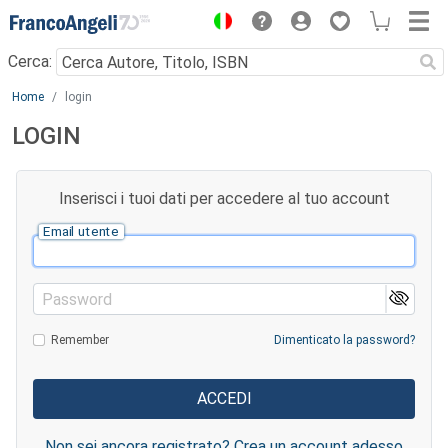
Menu
Cerca:
Main content
Home
login
LOGIN
Inserisci i tuoi dati per accedere al tuo account
Email utente
Password
Remember
Dimenticato la password?
Non sei ancora registrato? Crea un account adesso