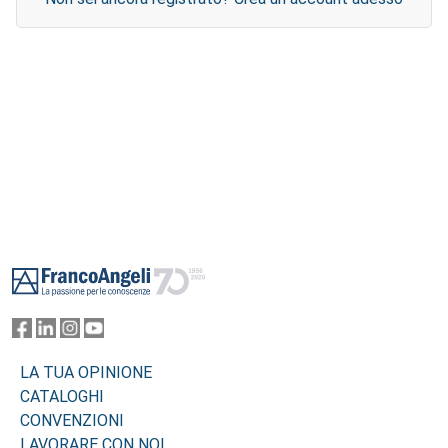
Footer
LA TUA OPINIONE
CATALOGHI
CONVENZIONI
LAVORARE CON NOI