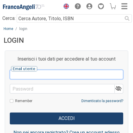
Menu
Cerca:
Main content
Home
login
LOGIN
Inserisci i tuoi dati per accedere al tuo account
Email utente
Password
Remember
Dimenticato la password?
Non sei ancora registrato? Crea un account adesso