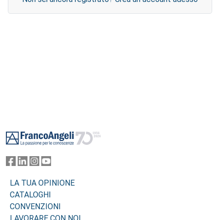
Footer
LA TUA OPINIONE
CATALOGHI
CONVENZIONI
LAVORARE CON NOI