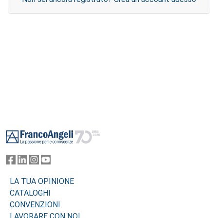
Footer
LA TUA OPINIONE
CATALOGHI
CONVENZIONI
LAVORARE CON NOI