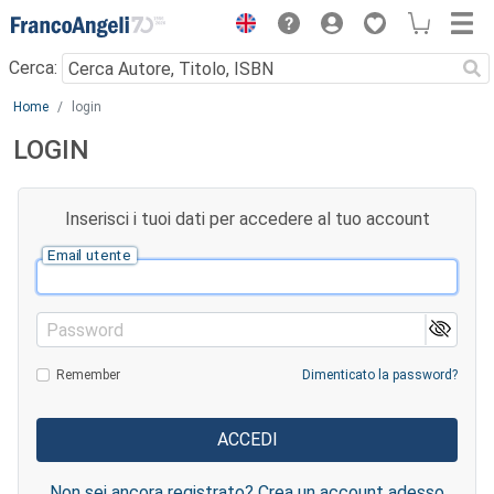
Menu
Cerca:
Main content
Home
login
LOGIN
Inserisci i tuoi dati per accedere al tuo account
Email utente
Password
Remember
Dimenticato la password?
Non sei ancora registrato? Crea un account adesso