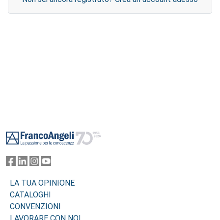
Footer
LA TUA OPINIONE
CATALOGHI
CONVENZIONI
LAVORARE CON NOI