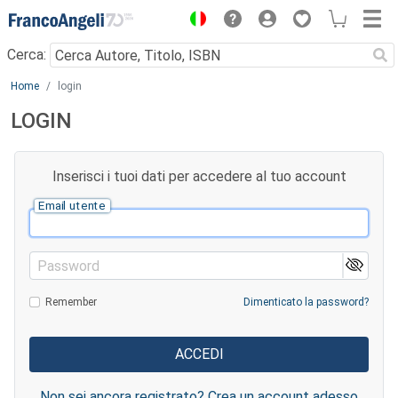
Menu
Cerca:
Main content
Home
login
LOGIN
Inserisci i tuoi dati per accedere al tuo account
Email utente
Password
Remember
Dimenticato la password?
Non sei ancora registrato? Crea un account adesso