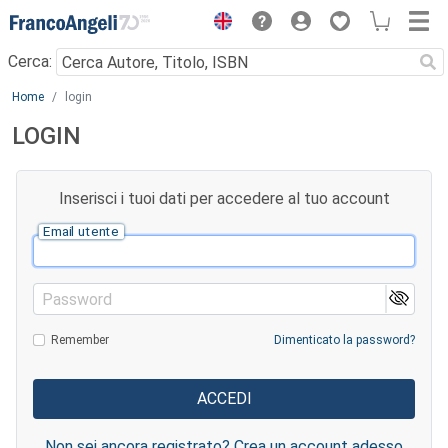
Menu
Cerca:
Main content
Home
login
LOGIN
Inserisci i tuoi dati per accedere al tuo account
Email utente
Password
Remember
Dimenticato la password?
Non sei ancora registrato? Crea un account adesso