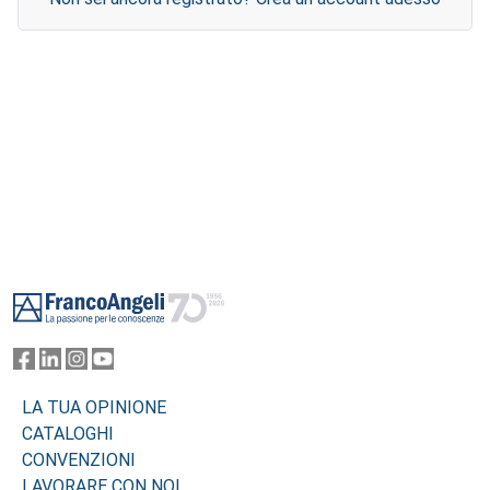
Footer
LA TUA OPINIONE
CATALOGHI
CONVENZIONI
LAVORARE CON NOI