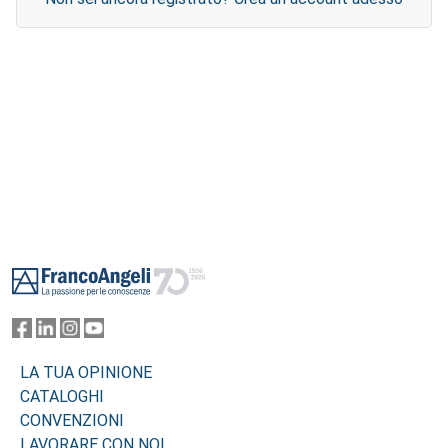
Footer
LA TUA OPINIONE
CATALOGHI
CONVENZIONI
LAVORARE CON NOI