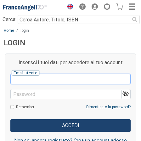
Menu
Cerca:
Main content
Home
login
LOGIN
Inserisci i tuoi dati per accedere al tuo account
Email utente
Password
Remember
Dimenticato la password?
Non sei ancora registrato? Crea un account adesso