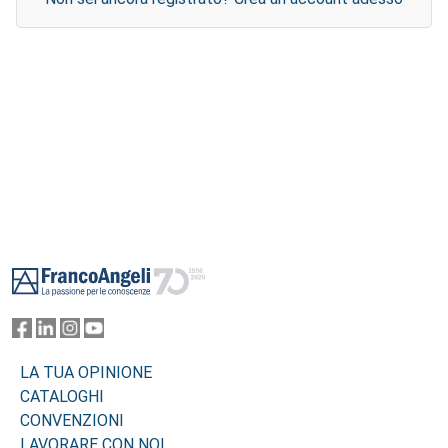
Footer
LA TUA OPINIONE
CATALOGHI
CONVENZIONI
LAVORARE CON NOI