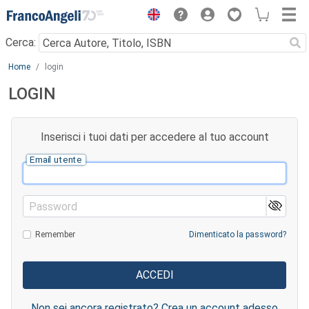
Menu
Cerca:
Main content
Home
login
LOGIN
Inserisci i tuoi dati per accedere al tuo account
Email utente
Password
Remember
Dimenticato la password?
Non sei ancora registrato? Crea un account adesso