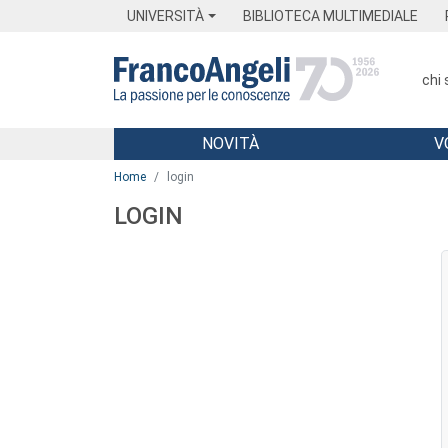
Menu
Main content
Footer
Menu
UNIVERSITÀ
BIBLIOTECA MULTIMEDIALE
chi
NOVITÀ
V
Main content
Home
login
LOGIN