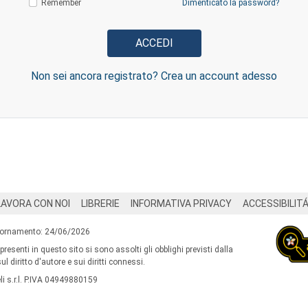
Remember
Dimenticato la password?
Non sei ancora registrato? Crea un account adesso
LAVORA CON NOI
LIBRERIE
INFORMATIVA PRIVACY
ACCESSIBILIT
iornamento: 24/06/2026
 presenti in questo sito si sono assolti gli obblighi previsti dalla
l diritto d'autore e sui diritti connessi.
i s.r.l. P.IVA 04949880159