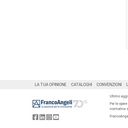
Footer
LA TUA OPINIONE
CATALOGHI
CONVENZIONI
Ultimo agg
Per le opere
normativa su
FrancoAngel