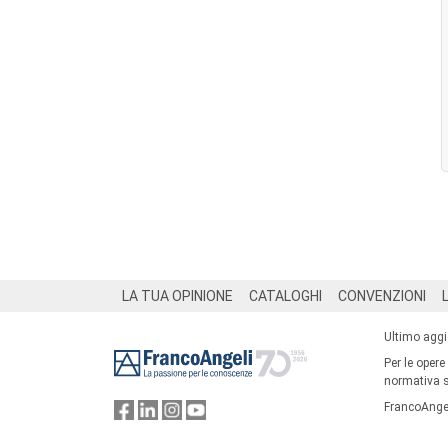
Footer
LA TUA OPINIONE
CATALOGHI
CONVENZIONI
Ultimo agg
Per le opere
normativa su
FrancoAngel