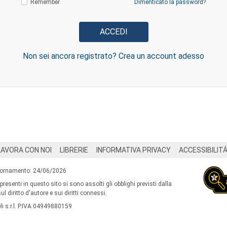
Remember
Dimenticato la password?
Non sei ancora registrato? Crea un account adesso
LAVORA CON NOI
LIBRERIE
INFORMATIVA PRIVACY
ACCESSIBILIT
iornamento: 24/06/2026
 presenti in questo sito si sono assolti gli obblighi previsti dalla
l diritto d'autore e sui diritti connessi.
i s.r.l. P.IVA 04949880159