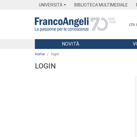
Menu
Main content
Footer
Menu
UNIVERSITÀ
BIBLIOTECA MULTIMEDIALE
chi
NOVITÀ
V
Main content
Home
login
LOGIN