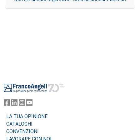
Footer
LA TUA OPINIONE
CATALOGHI
CONVENZIONI
LAVORARE CON NOI