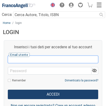
Menu
Cerca:
Main content
Home
login
LOGIN
Inserisci i tuoi dati per accedere al tuo account
Email utente
Password
Remember
Dimenticato la password?
Non sei ancora registrato? Crea un account adesso