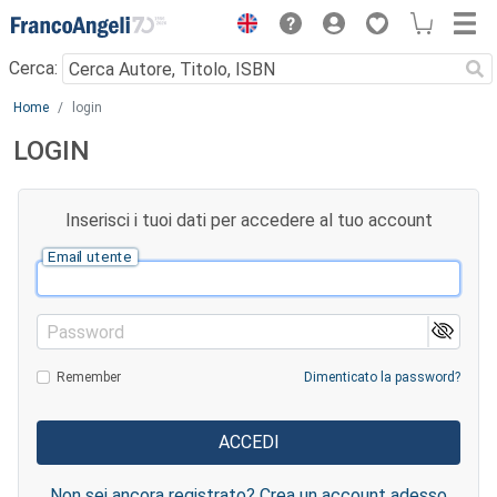
Menu
Cerca:
Main content
Home
login
LOGIN
Inserisci i tuoi dati per accedere al tuo account
Email utente
Password
Remember
Dimenticato la password?
Non sei ancora registrato? Crea un account adesso