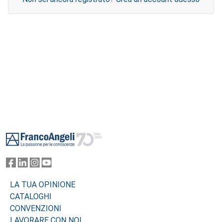
Footer
LA TUA OPINIONE
CATALOGHI
CONVENZIONI
LAVORARE CON NOI