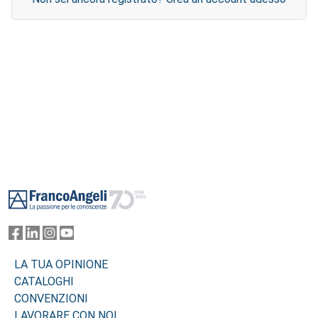
Footer
LA TUA OPINIONE
CATALOGHI
CONVENZIONI
LAVORARE CON NOI