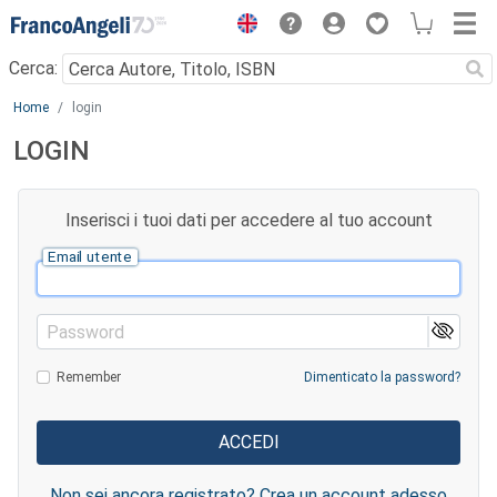
Menu
Cerca:
Main content
Home
login
LOGIN
Inserisci i tuoi dati per accedere al tuo account
Email utente
Password
Remember
Dimenticato la password?
Non sei ancora registrato? Crea un account adesso