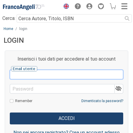
Menu
Cerca:
Main content
Home
login
LOGIN
Inserisci i tuoi dati per accedere al tuo account
Email utente
Password
Remember
Dimenticato la password?
Non sei ancora registrato? Crea un account adesso