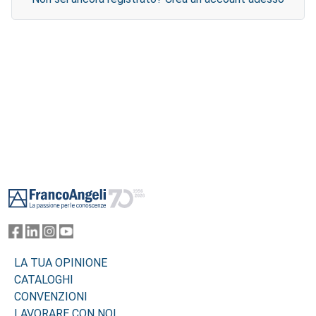
Footer
LA TUA OPINIONE
CATALOGHI
CONVENZIONI
LAVORARE CON NOI