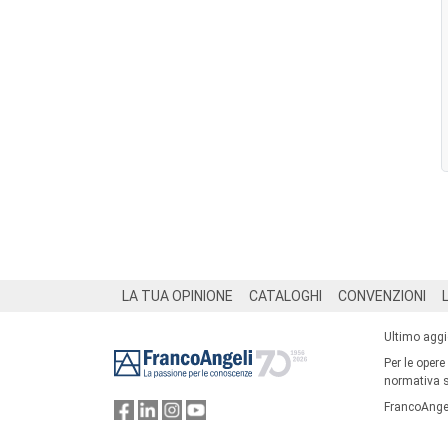
Footer
LA TUA OPINIONE
CATALOGHI
CONVENZIONI
Ultimo agg
Per le opere
normativa su
FrancoAngel