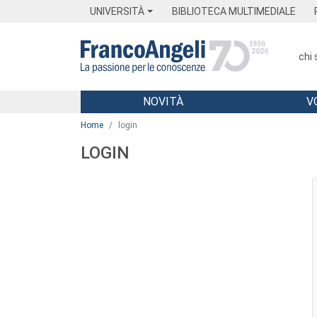
Menu
Main content
Footer
Menu
UNIVERSITÀ
BIBLIOTECA MULTIMEDIALE
chi
NOVITÀ
V
Main content
Home
login
LOGIN