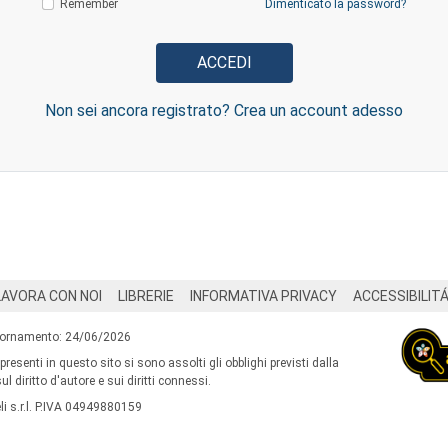
Remember
Dimenticato la password?
Non sei ancora registrato? Crea un account adesso
LAVORA CON NOI
LIBRERIE
INFORMATIVA PRIVACY
ACCESSIBILIT
iornamento: 24/06/2026
 presenti in questo sito si sono assolti gli obblighi previsti dalla
l diritto d'autore e sui diritti connessi.
i s.r.l. P.IVA 04949880159