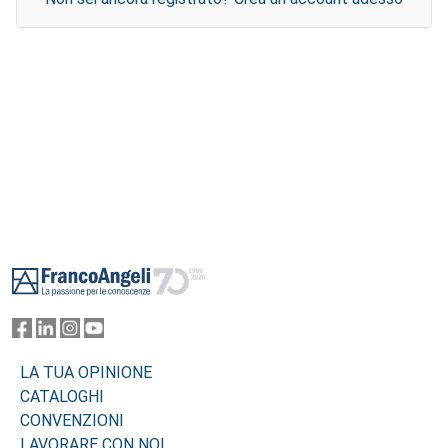
Footer
LA TUA OPINIONE
CATALOGHI
CONVENZIONI
LAVORARE CON NOI