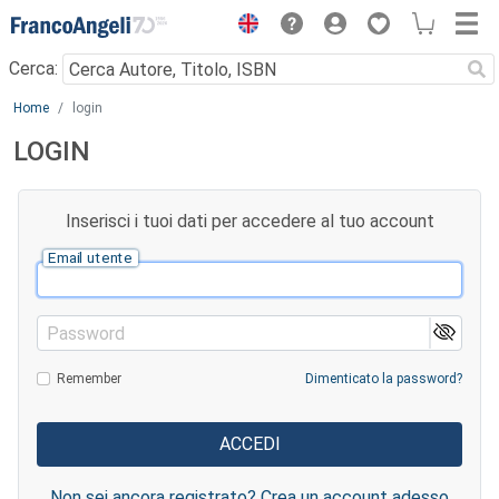
Menu
Cerca:
Main content
Home
login
LOGIN
Inserisci i tuoi dati per accedere al tuo account
Email utente
Password
Remember
Dimenticato la password?
Non sei ancora registrato? Crea un account adesso