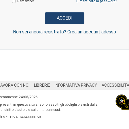
Remember
Dimenticato la password?
Non sei ancora registrato? Crea un account adesso
LAVORA CON NOI
LIBRERIE
INFORMATIVA PRIVACY
ACCESSIBILIT
iornamento: 24/06/2026
 presenti in questo sito si sono assolti gli obblighi previsti dalla
l diritto d'autore e sui diritti connessi.
i s.r.l. P.IVA 04949880159