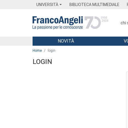
Menu
Main content
Footer
Menu
UNIVERSITÀ
BIBLIOTECA MULTIMEDIALE
chi
NOVITÀ
V
Main content
Home
login
LOGIN