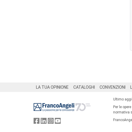
Footer
LA TUA OPINIONE
CATALOGHI
CONVENZIONI
Ultimo agg
Per le opere
normativa su
FrancoAngel