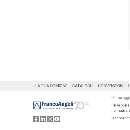
Footer
LA TUA OPINIONE
CATALOGHI
CONVENZIONI
Ultimo agg
Per le opere
normativa su
FrancoAngel