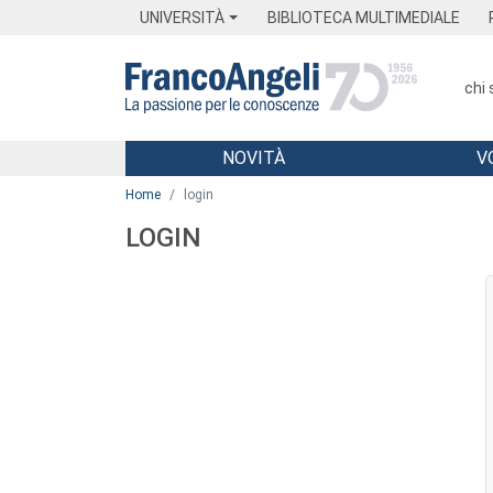
Menu
Main content
Footer
Menu
UNIVERSITÀ
BIBLIOTECA MULTIMEDIALE
chi
NOVITÀ
V
Main content
Home
login
LOGIN