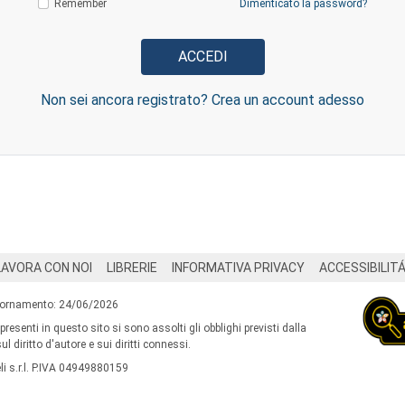
Remember
Dimenticato la password?
Non sei ancora registrato? Crea un account adesso
LAVORA CON NOI
LIBRERIE
INFORMATIVA PRIVACY
ACCESSIBILIT
iornamento: 24/06/2026
 presenti in questo sito si sono assolti gli obblighi previsti dalla
l diritto d'autore e sui diritti connessi.
i s.r.l. P.IVA 04949880159