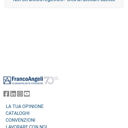
Footer
LA TUA OPINIONE
CATALOGHI
CONVENZIONI
LAVORARE CON NOI