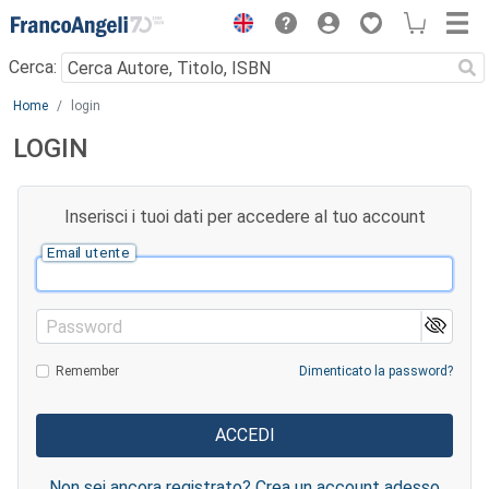
Menu
Cerca:
Main content
Home
login
LOGIN
Inserisci i tuoi dati per accedere al tuo account
Email utente
Password
Remember
Dimenticato la password?
Non sei ancora registrato? Crea un account adesso