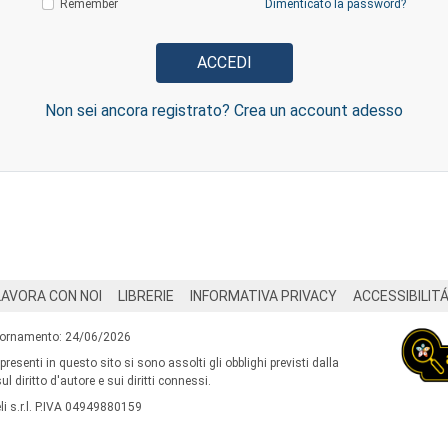
Remember
Dimenticato la password?
Non sei ancora registrato? Crea un account adesso
LAVORA CON NOI
LIBRERIE
INFORMATIVA PRIVACY
ACCESSIBILIT
iornamento: 24/06/2026
 presenti in questo sito si sono assolti gli obblighi previsti dalla
l diritto d'autore e sui diritti connessi.
i s.r.l. P.IVA 04949880159