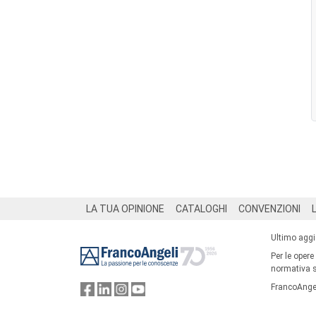
Footer
LA TUA OPINIONE
CATALOGHI
CONVENZIONI
Ultimo agg
Per le opere
normativa su
FrancoAngel