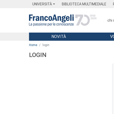
Menu
Main content
Footer
Menu
UNIVERSITÀ
BIBLIOTECA MULTIMEDIALE
chi
NOVITÀ
V
Main content
Home
login
LOGIN