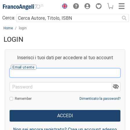
Menu
Cerca:
Main content
Home
login
LOGIN
Inserisci i tuoi dati per accedere al tuo account
Email utente
Password
Remember
Dimenticato la password?
Non sei ancora registrato? Crea un account adesso