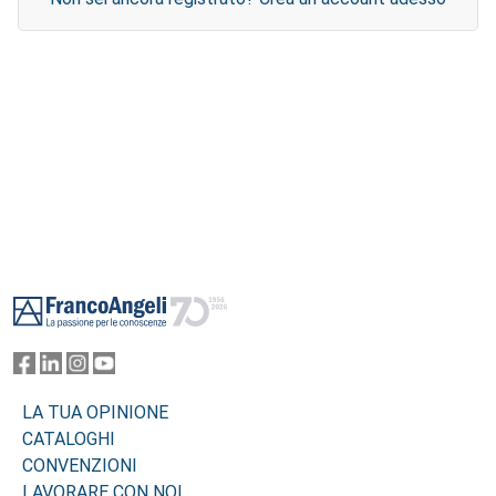
Footer
LA TUA OPINIONE
CATALOGHI
CONVENZIONI
LAVORARE CON NOI