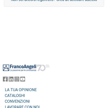
Footer
LA TUA OPINIONE
CATALOGHI
CONVENZIONI
LAVORARE CON NOI