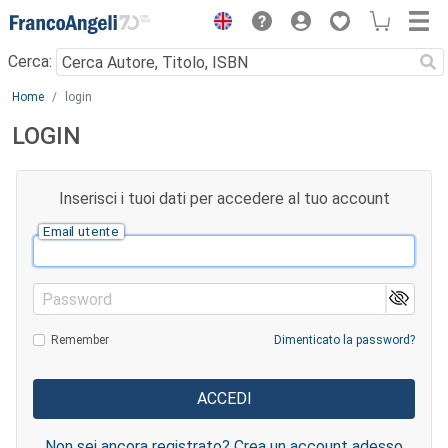
Menu
Cerca:
Main content
Home
login
LOGIN
Inserisci i tuoi dati per accedere al tuo account
Email utente
Password
Remember
Dimenticato la password?
Non sei ancora registrato? Crea un account adesso