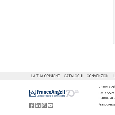
Footer
LA TUA OPINIONE
CATALOGHI
CONVENZIONI
Ultimo agg
Per le opere
normativa su
FrancoAngel