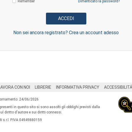
Remember
Dimenticato la password?
Non sei ancora registrato? Crea un account adesso
LAVORA CON NOI
LIBRERIE
INFORMATIVA PRIVACY
ACCESSIBILIT
iornamento: 24/06/2026
 presenti in questo sito si sono assolti gli obblighi previsti dalla
l diritto d'autore e sui diritti connessi.
i s.r.l. P.IVA 04949880159