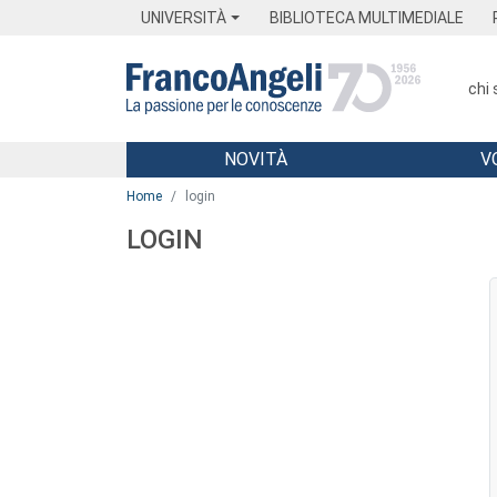
Menu
Main content
Footer
Menu
UNIVERSITÀ
BIBLIOTECA MULTIMEDIALE
chi
NOVITÀ
V
Main content
Home
login
LOGIN