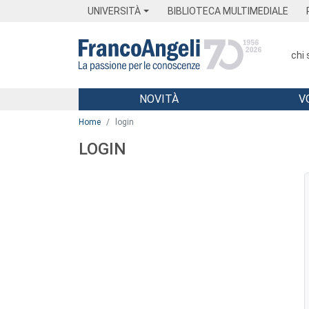
Menu
Main content
Footer
Menu
UNIVERSITÀ
BIBLIOTECA MULTIMEDIALE
chi
NOVITÀ
V
Main content
Home
login
LOGIN