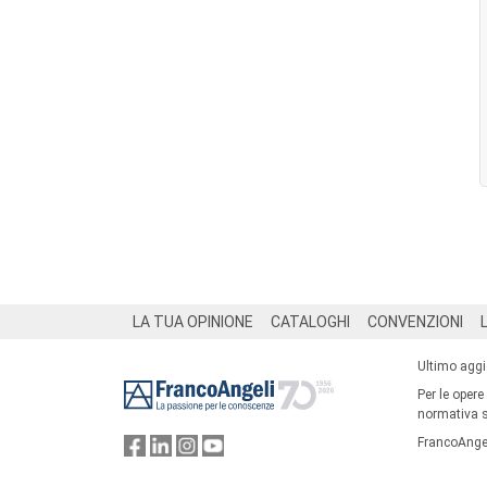
Footer
LA TUA OPINIONE
CATALOGHI
CONVENZIONI
Ultimo agg
Per le opere
normativa su
FrancoAngel