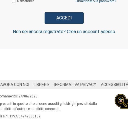
Remember
Dimenticato la password?
Non sei ancora registrato? Crea un account adesso
LAVORA CON NOI
LIBRERIE
INFORMATIVA PRIVACY
ACCESSIBILIT
iornamento: 24/06/2026
 presenti in questo sito si sono assolti gli obblighi previsti dalla
l diritto d'autore e sui diritti connessi.
i s.r.l. P.IVA 04949880159